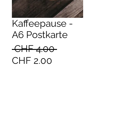
Kaffeepause -
A6 Postkarte
Standardpreis
 CHF 4.00 
Sale-
CHF 2.00
Preis
zzgl. Versand
Nicht verfügbar
Copyright © 2026 Melanie Wieland - Alle Inhalte dieser
Website sind urheberrechtlich geschützt.