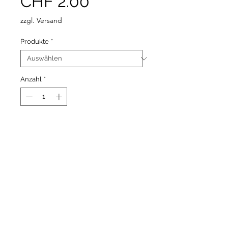
Sale-
CHF 2.00
Preis
zzgl. Versand
Produkte
*
Anzahl
*
Nur noch 9 verfügbar
In den Warenkorb
Copyright © 2026 Melanie Wieland - Alle Inhalte dieser
Website sind urheberrechtlich geschützt.