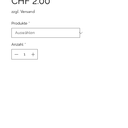
Sale-
CHF 2.00
Preis
zzgl. Versand
Produkte
*
Anzahl
*
Nur noch 2 verfügbar
In den Warenkorb
Copyright © 2026 Melanie Wieland - Alle Inhalte dieser
Website sind urheberrechtlich geschützt.