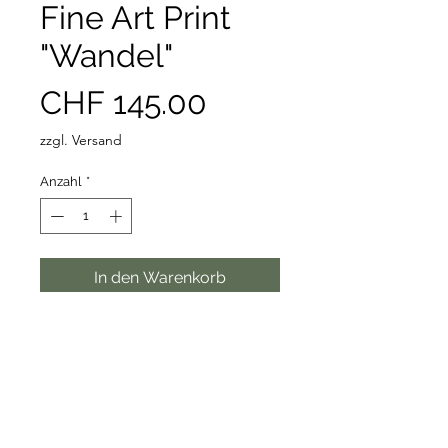
Fine Art Print
"Wandel"
Preis
CHF 145.00
zzgl. Versand
Anzahl
*
In den Warenkorb
Hochwertiger Fine Art Print A4, 310
g/m² Baumwollpapier naturweiss
matt.
Ohne Rahmen.